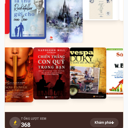
TỔNG LƯỢT XEM
Khám phá
368