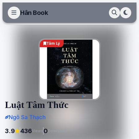
Hân Book
Tâm Lý
Luật Tâm Thức
Ngô Sa Thạch
3.9
436
0
Views
Download