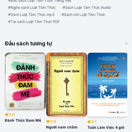
#Đọc sách Luật Tâm Thức Tiếng Việt
#Nghe sách Luật Tâm Thức
#Sách Luật Tâm Thức Audio
#Sách Luật Tâm Thức mp3
#Sách nói Luật Tâm Thức
#Tải sách Luật Tâm Thức PDF
Đầu sách tương tự
3.0
Đánh Thức Đam Mê
4.6
4.1
S
Người nam châm
Tuần Làm Việc 4 giờ