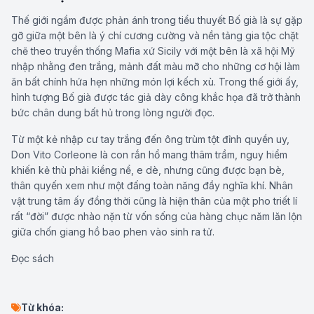
Thế giới ngầm được phản ánh trong tiểu thuyết Bố già là sự gặp
gỡ giữa một bên là ý chí cương cường và nền tảng gia tộc chặt
chẽ theo truyền thống Mafia xứ Sicily với một bên là xã hội Mỹ
nhập nhằng đen trắng, mảnh đất màu mỡ cho những cơ hội làm
ăn bất chính hứa hẹn những món lợi kếch xù. Trong thế giới ấy,
hình tượng Bố già được tác giả dày công khắc họa đã trở thành
bức chân dung bất hủ trong lòng người đọc.
Từ một kẻ nhập cư tay trắng đến ông trùm tột đỉnh quyền uy,
Don Vito Corleone là con rắn hổ mang thâm trầm, nguy hiểm
khiến kẻ thù phải kiềng nể, e dè, nhưng cũng được bạn bè,
thân quyến xem như một đấng toàn năng đầy nghĩa khí. Nhân
vật trung tâm ấy đồng thời cũng là hiện thân của một pho triết lí
rất “đời” được nhào nặn từ vốn sống của hàng chục năm lăn lộn
giữa chốn giang hồ bao phen vào sinh ra tử.
Đọc sách
Từ khóa: