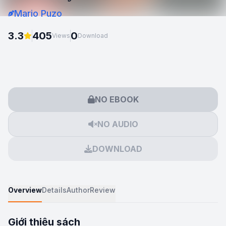
Mario Puzo
3.3
405
0
Views
Download
NO EBOOK
NO AUDIO
DOWNLOAD
Overview
Details
Author
Review
Giới thiệu sách