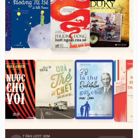
TỔNG LƯỢT XEM