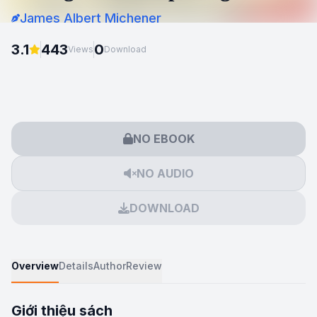
James Albert Michener
3.1
443
0
Views
Download
NO EBOOK
NO AUDIO
DOWNLOAD
Overview
Details
Author
Review
Giới thiệu sách