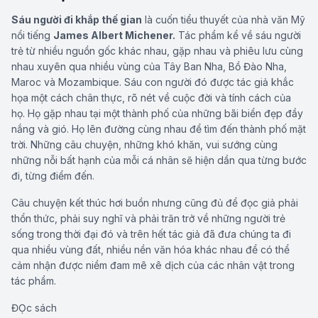
Sáu người đi khắp thế gian
là cuốn tiểu thuyết của nhà văn Mỹ
nổi tiếng
James Albert Michener.
Tác phẩm kể về sáu người
trẻ từ nhiều nguồn gốc khác nhau, gặp nhau và phiêu lưu cùng
nhau xuyên qua nhiều vùng của Tây Ban Nha, Bồ Đào Nha,
Maroc và Mozambique. Sáu con người đó được tác giả khắc
họa một cách chân thực, rõ nét về cuộc đời và tính cách của
họ. Họ gặp nhau tại một thành phố của những bãi biển đẹp đầy
nắng và gió. Họ lên đường cùng nhau để tìm đến thành phố mặt
trời. Những câu chuyện, những khó khăn, vui sướng cùng
những nỗi bất hạnh của mỗi cá nhân sẽ hiện dần qua từng bước
đi, từng điểm đến.
Câu chuyện kết thúc hơi buồn nhưng cũng đủ để đọc giả phải
thổn thức, phải suy nghĩ và phải trăn trở về những người trẻ
sống trong thời đại đó và trên hết tác giả đã đưa chúng ta đi
qua nhiều vùng đất, nhiều nền văn hóa khác nhau để có thể
cảm nhận được niềm đam mê xê dịch của các nhân vật trong
tác phẩm.
ĐỌc sách