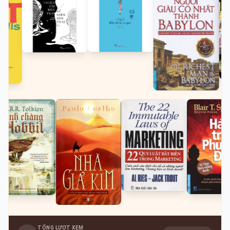
TỔNG LƯỢT XEM