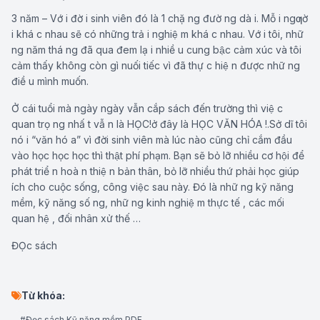
3 năm – Vớ i đờ i sinh viên đó là 1 chặ ng đườ ng dà i. Mỗ i ngƣờ
i khá c nhau sẽ có những trả i nghiệ m khá c nhau. Vớ i tôi, nhữ
ng năm thá ng đã qua đem lạ i nhiề u cung bậc cảm xúc và tôi
cảm thấy không còn gì nuối tiếc vì đã thự c hiệ n được nhữ ng
điề u mình muốn.
Ở cái tuổi mà ngày ngày vẫn cắp sách đến trường thì việ c
quan trọ ng nhấ t vẫ n là HỌC!ở đây là HỌC VĂN HÓA !.Sở dĩ tôi
nó i “văn hó a” vì đời sinh viên mà lúc nào cũng chỉ cắm đầu
vào học học học thì thật phí phạm. Bạn sẽ bỏ lỡ nhiều cơ hội để
phát triể n hoà n thiệ n bản thân, bỏ lỡ nhiều thứ phải học giúp
ích cho cuộc sống, công việc sau này. Đó là nhữ ng kỹ năng
mềm, kỹ năng số ng, nhữ ng kinh nghiệ m thực tế , các mối
quan hệ , đối nhân xử thế …
ĐỌc sách
Từ khóa:
#Đọc sách Kỹ năng mềm PDF