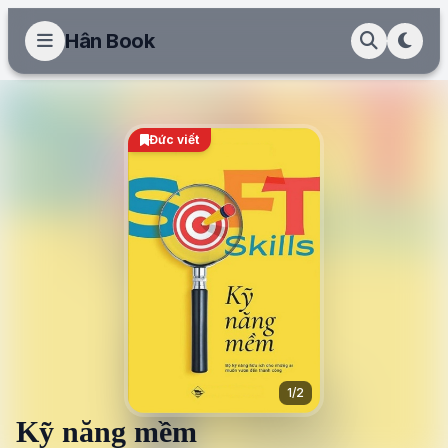
Hân Book
Đức viết
1/2
Kỹ năng mềm