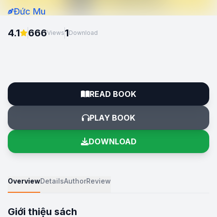
Đức Mu
4.1
666
1
Views
Download
READ BOOK
PLAY BOOK
DOWNLOAD
Overview
Details
Author
Review
Giới thiệu sách