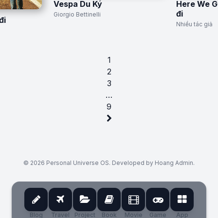
Vespa Du Ký
Here We G
đi
Giorgio Bettinelli
đi
Nhiều tác giả
1
2
3
…
9
© 2026 Personal Universe OS. Developed by Hoang Admin.
Blog
Travel
Project
Book
Movie
Game
App