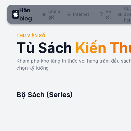
Cu
Hân
Chém
Về
Internet
sốn
gió
tôi
blog
hội
THƯ VIỆN SỐ
Tủ Sách
Kiến Th
Khám phá kho tàng tri thức với hàng trăm đầu sá
chọn kỹ lưỡng.
Bộ Sách (Series)