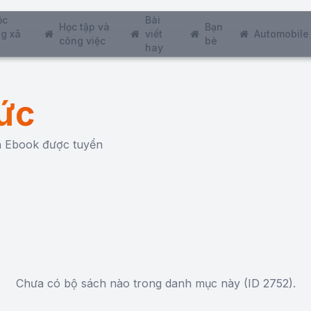
ộc
Bài
Học tập và
Bạn
g xã
viết
Automobile
công việc
bè
hay
ức
ch Ebook được tuyển
Chưa có bộ sách nào trong danh mục này (ID 2752).