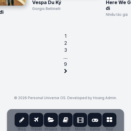
Vespa Du Ký
Here We G
đi
Giorgio Bettinelli
đi
Nhiều tác giả
1
2
3
…
9
© 2026 Personal Universe OS. Developed by Hoang Admin.
Blog
Travel
Project
Book
Movie
Game
App