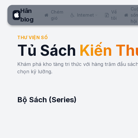
Cu
Hân
Chém
Về
Internet
sốn
gió
tôi
blog
hội
THƯ VIỆN SỐ
Tủ Sách
Kiến Th
Khám phá kho tàng tri thức với hàng trăm đầu sá
chọn kỹ lưỡng.
Bộ Sách (Series)