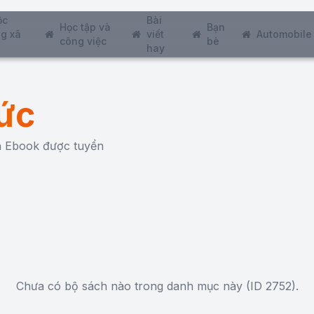
ộc
Bài
Học tập và
Bạn
g xã
viết
Automobile
công việc
bè
hay
ức
ch Ebook được tuyển
Chưa có bộ sách nào trong danh mục này (ID 2752).