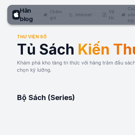
Cu
Hân
Chém
Về
Internet
sốn
gió
tôi
blog
hội
THƯ VIỆN SỐ
Tủ Sách
Kiến Th
Khám phá kho tàng tri thức với hàng trăm đầu sá
chọn kỹ lưỡng.
Bộ Sách (Series)