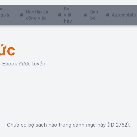
ộc
Bài
Học tập và
Bạn
g xã
viết
Automobile
công việc
bè
hay
ức
ch Ebook được tuyển
Chưa có bộ sách nào trong danh mục này (ID 2752).