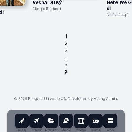
Vespa Du Ký
Here We G
đi
Giorgio Bettinelli
đi
Nhiều tác giả
1
2
3
…
9
© 2026 Personal Universe OS. Developed by Hoang Admin.
Blog
Travel
Project
Book
Movie
Game
App