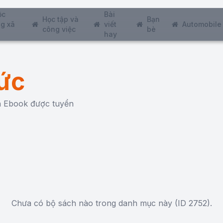
ộc
Bài
Học tập và
Bạn
g xã
viết
Automobile
công việc
bè
hay
ức
ch Ebook được tuyển
Chưa có bộ sách nào trong danh mục này (ID 2752).