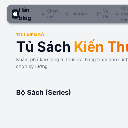
Cu
Hân
Chém
Về
Internet
sốn
gió
tôi
blog
hội
THƯ VIỆN SỐ
Tủ Sách
Kiến Th
Khám phá kho tàng tri thức với hàng trăm đầu sá
chọn kỹ lưỡng.
Bộ Sách (Series)