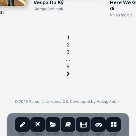
Vespa Du Ký
Here We G
đi
Giorgio Bettinelli
đi
Nhiều tác giả
1
2
3
…
9
© 2026 Personal Universe OS. Developed by Hoang Admin.
Blog
Travel
Project
Book
Movie
Game
App