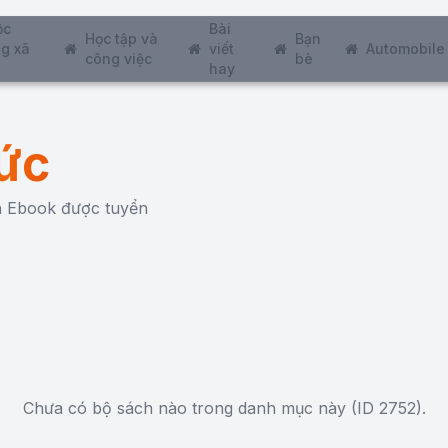
ộc
Bài
Học tập và
Bạn
g xã
viết
Automobile
công việc
bè
hay
ức
ch Ebook được tuyển
Chưa có bộ sách nào trong danh mục này (ID 2752).