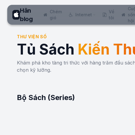
Cu
Hân
Chém
Về
Internet
sốn
gió
tôi
blog
hội
THƯ VIỆN SỐ
Tủ Sách
Kiến Th
Khám phá kho tàng tri thức với hàng trăm đầu sá
chọn kỹ lưỡng.
Bộ Sách (Series)