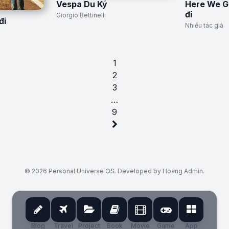
Vespa Du Ký
Here We G
đi
Giorgio Bettinelli
đi
Nhiều tác giả
1
2
3
…
9
© 2026 Personal Universe OS. Developed by Hoang Admin.
Blog
Travel
Project
Book
Movie
Game
App