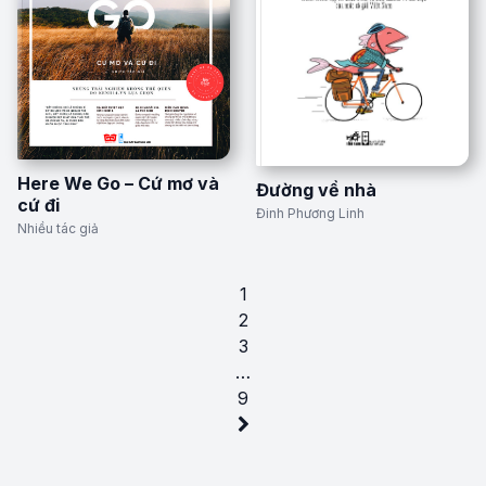
Here We Go – Cứ mơ và
Đường về nhà
cứ đi
Đinh Phương Linh
Nhiều tác giả
1
2
3
…
9