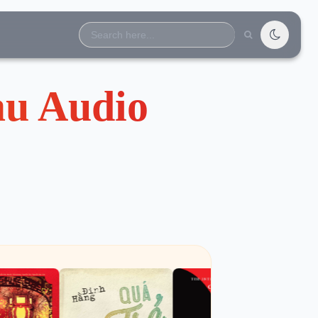
Search
for:
àu Audio