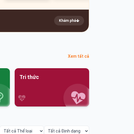
Khám phá
Xem tất cả
Tri thức