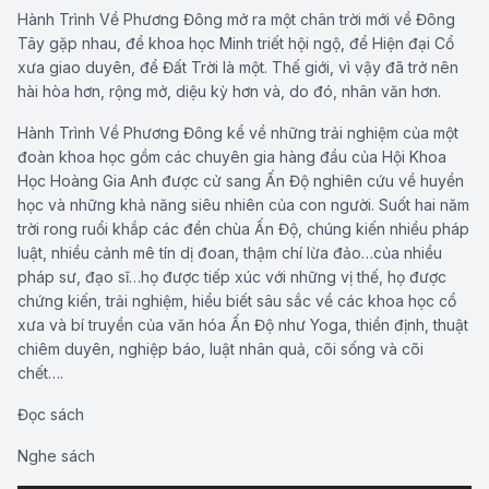
Hành Trình Về Phương Đông mở ra một chân trời mới về Đông
Tây gặp nhau, để khoa học Minh triết hội ngộ, để Hiện đại Cổ
xưa giao duyên, để Đất Trời là một. Thế giới, vì vậy đã trở nên
hài hòa hơn, rộng mở, diệu kỳ hơn và, do đó, nhân văn hơn.
Hành Trình Về Phương Đông kể về những trải nghiệm của một
đoàn khoa học gồm các chuyên gia hàng đầu của Hội Khoa
Học Hoàng Gia Anh được cử sang Ấn Độ nghiên cứu về huyền
học và những khả năng siêu nhiên của con người. Suốt hai năm
trời rong ruổi khắp các đền chùa Ấn Độ, chúng kiến nhiều pháp
luật, nhiều cảnh mê tín dị đoan, thậm chí lừa đảo…của nhiều
pháp sư, đạo sĩ…họ được tiếp xúc với những vị thế, họ được
chứng kiến, trải nghiệm, hiểu biết sâu sắc về các khoa học cổ
xưa và bí truyền của văn hóa Ấn Độ như Yoga, thiền định, thuật
chiêm duyên, nghiệp báo, luật nhân quả, cõi sống và cõi
chết….
Đọc sách
Nghe sách