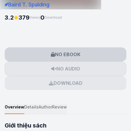
Baird T. Spalding
3.2
379
0
Views
Download
NO EBOOK
NO AUDIO
DOWNLOAD
Overview
Details
Author
Review
Giới thiệu sách