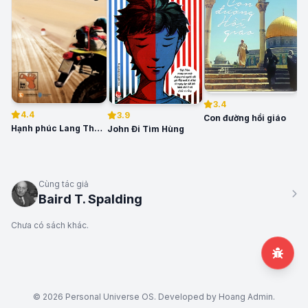
3.4
4.4
3.9
Con đường hồi giáo
P
Hạnh phúc Lang Thang
John Đi Tìm Hùng
Cùng tác giả
Baird T. Spalding
Chưa có sách khác.
© 2026 Personal Universe OS. Developed by Hoang Admin.