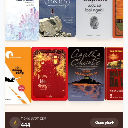
TỔNG LƯỢT XEM
Khám phá
444