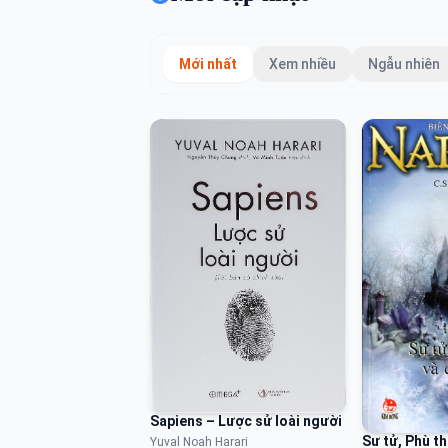
Mới nhất
Xem nhiều
Ngẫu nhiên
Sapiens – Lược sử loài người
Sư tử, Phù th
Yuval Noah Harari