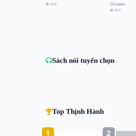
444
CS Lewis
359
Sách nói tuyển chọn
Top Thịnh Hành
1
2