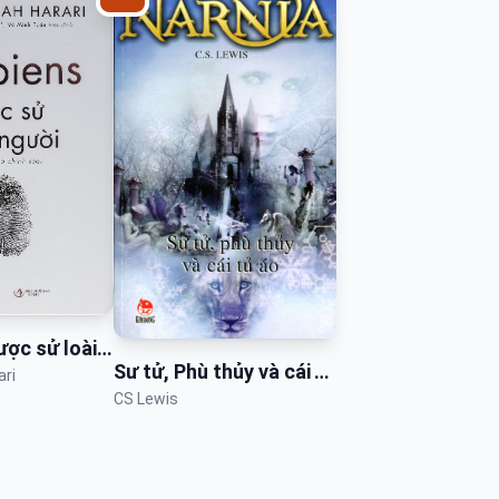
Sapiens – Lược sử loài người
Sư tử, Phù thủy và cái Tủ áo
ari
CS Lewis