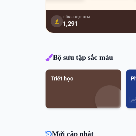
TỔNG LƯỢT XEM
1,291
Bộ sưu tập sắc màu
Triết học
P
Mới cập nhật