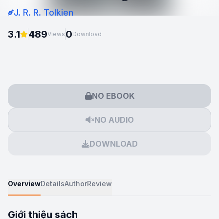
J. R. R. Tolkien
3.1
489
0
Views
Download
NO EBOOK
NO AUDIO
DOWNLOAD
Overview
Details
Author
Review
Giới thiệu sách