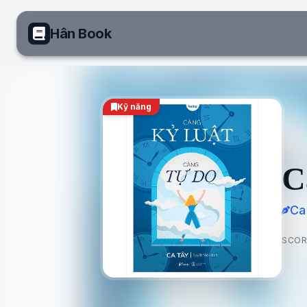
Hân Book
Kỹ năng
C
Ca
SCOR