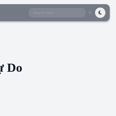
Search
for:
ự Do