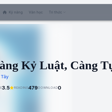
Kỹ năng
Văn học
Tri thức
àng Kỷ Luật, Càng T
 Tây
3.5
479
0
E
READING
DOWNLOAD