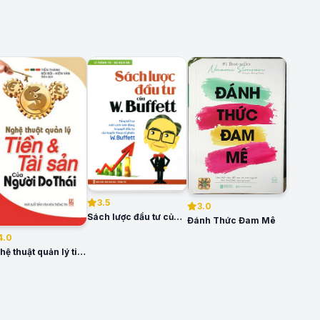
3.5
3.0
Sách lược đầu tư của Warren Buffett
Đánh Thức Đam Mê
4.0
Nghệ thuật quản lý tiền và tài sản của người Do Thái