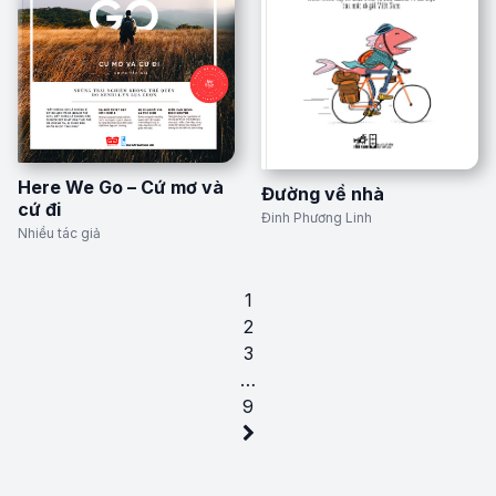
Here We Go – Cứ mơ và
Đường về nhà
cứ đi
Đinh Phương Linh
Nhiều tác giả
1
2
3
…
9