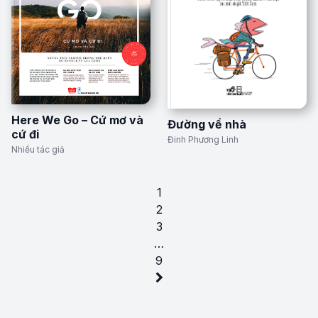
Here We Go – Cứ mơ và
Đường về nhà
cứ đi
Đinh Phương Linh
Nhiều tác giả
1
2
3
…
9