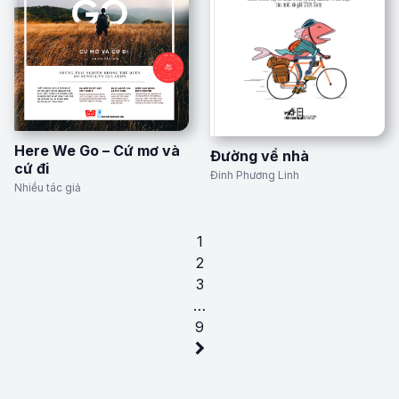
Here We Go – Cứ mơ và
Đường về nhà
cứ đi
Đinh Phương Linh
Nhiều tác giả
1
2
3
…
9