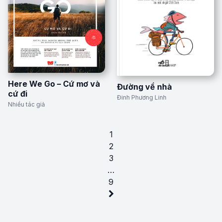
Here We Go – Cứ mơ và
Đường về nhà
cứ đi
Đinh Phương Linh
Nhiều tác giả
1
2
3
…
9