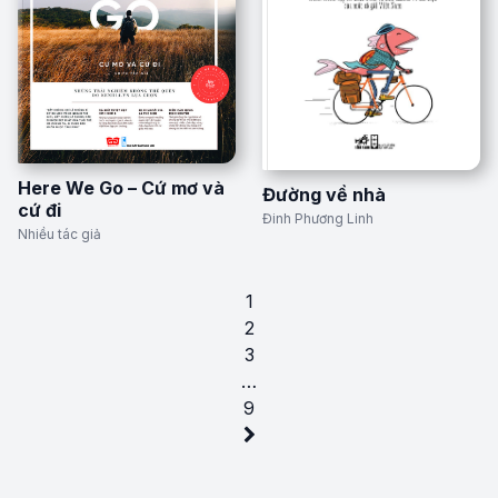
Here We Go – Cứ mơ và
Đường về nhà
cứ đi
Đinh Phương Linh
Nhiều tác giả
1
2
3
…
9