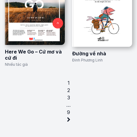
Here We Go – Cứ mơ và
Đường về nhà
cứ đi
Đinh Phương Linh
Nhiều tác giả
1
2
3
…
9