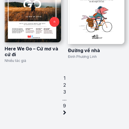
Here We Go – Cứ mơ và
Đường về nhà
cứ đi
Đinh Phương Linh
Nhiều tác giả
1
2
3
…
9