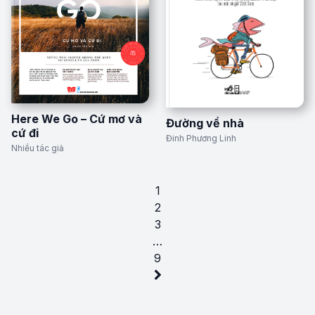
Here We Go – Cứ mơ và
Đường về nhà
cứ đi
Đinh Phương Linh
Nhiều tác giả
1
2
3
…
9