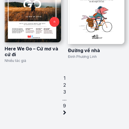
Here We Go – Cứ mơ và
Đường về nhà
cứ đi
Đinh Phương Linh
Nhiều tác giả
1
2
3
…
9