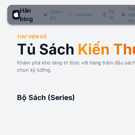
Cu
Hân
Chém
Về
Internet
sốn
gió
tôi
blog
hội
THƯ VIỆN SỐ
Tủ Sách
Kiến Th
Khám phá kho tàng tri thức với hàng trăm đầu sá
chọn kỹ lưỡng.
Bộ Sách (Series)