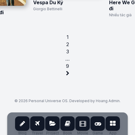
Vespa Du Ký
Here We G
đi
Giorgio Bettinelli
đi
Nhiều tác giả
1
2
3
…
9
© 2026 Personal Universe OS. Developed by Hoang Admin.
Blog
Travel
Project
Book
Movie
Game
App