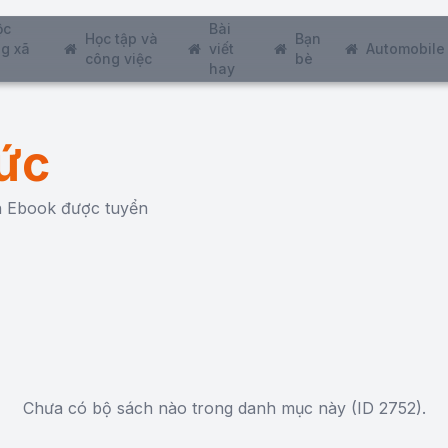
ộc
Bài
Học tập và
Bạn
g xã
viết
Automobile
công việc
bè
hay
ức
ch Ebook được tuyển
Chưa có bộ sách nào trong danh mục này (ID 2752).