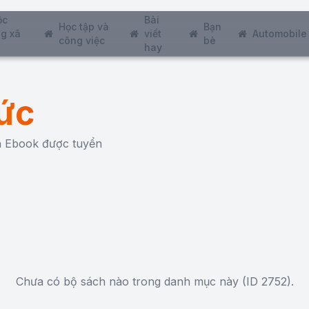
ộc
Bài
Học tập và
Bạn
g xã
viết
Automobile
công việc
bè
hay
ức
ch Ebook được tuyển
Chưa có bộ sách nào trong danh mục này (ID 2752).