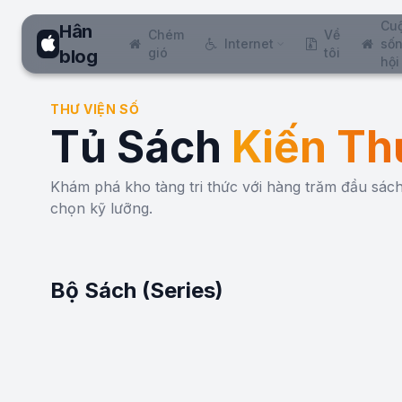
Cu
Hân
Chém
Về
Internet
sốn
gió
tôi
blog
hội
THƯ VIỆN SỐ
Tủ Sách
Kiến Th
Khám phá kho tàng tri thức với hàng trăm đầu sá
chọn kỹ lưỡng.
Bộ Sách (Series)