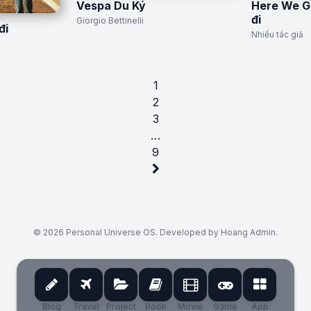
Vespa Du Ký
Here We G
đi
Giorgio Bettinelli
đi
Nhiều tác giả
1
2
3
…
9
© 2026 Personal Universe OS. Developed by Hoang Admin.
Blog
Travel
Project
Book
Movie
Game
App