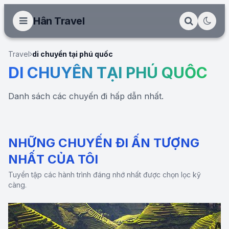
Hân Travel
Travel
di chuyển tại phú quốc
DI CHUYỂN TẠI PHÚ QUỐC
Danh sách các chuyến đi hấp dẫn nhất.
NHỮNG CHUYẾN ĐI ẤN TƯỢNG
NHẤT CỦA TÔI
Tuyển tập các hành trình đáng nhớ nhất được chọn lọc kỹ
càng.