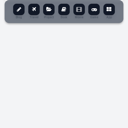
Blog
Travel
Project
Book
Movie
Game
App
BẠN ĐÃ ĐI NHỮNG CHỖ NÀY
CHƯA?
ĐIỂM ĐẾN YÊU THÍCH