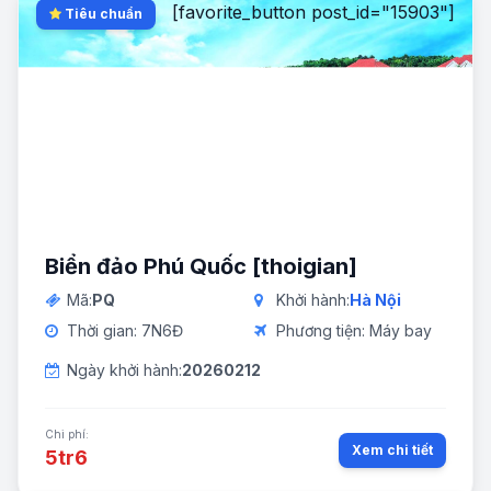
[favorite_button post_id="15903"]
Tiêu chuẩn
Biển đảo Phú Quốc [thoigian]
Mã:
PQ
Khởi hành:
Hà Nội
Thời gian: 7N6Đ
Phương tiện: Máy bay
Ngày khởi hành:
20260212
Chi phí:
Xem chi tiết
5tr6