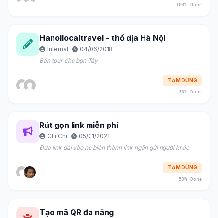
100% Done
Hanoilocaltravel – thổ địa Hà Nội
Internal
04/06/2018
Bán tour cho bọn Tây
TẠM DỪNG
30% Done
Rút gọn link miễn phí
Chi Chi
05/01/2021
Đưa link dài vào nó biến thành link ngắn gửi người khác
TẠM DỪNG
50% Done
Tạo mã QR đa năng