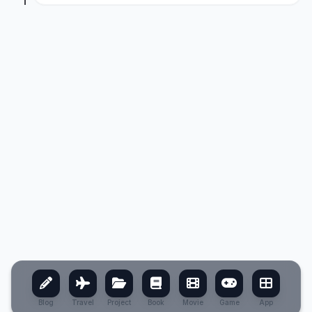
Blog
Travel
Project
Book
Movie
Game
App