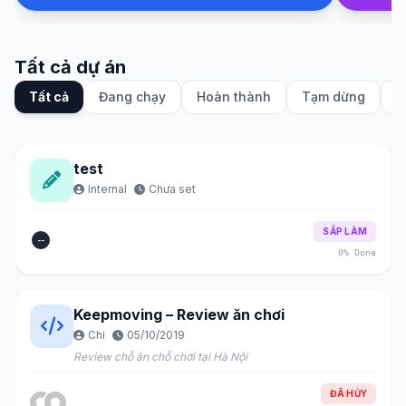
Tất cả dự án
Tất cả
Đang chạy
Hoàn thành
Tạm dừng
S
test
Internal
Chưa set
SẮP LÀM
--
0% Done
Keepmoving – Review ăn chơi
Chi
05/10/2019
Review chỗ ăn chỗ chơi tại Hà Nội
ĐÃ HỦY