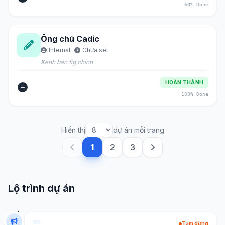
60% Done
Ông chú Cadic
Internal
Chưa set
Kênh bán fig chính
HOÀN THÀNH
--
100% Done
Hiển thị
dự án mỗi trang
1
2
3
Lộ trình dự án
Tạm dừng