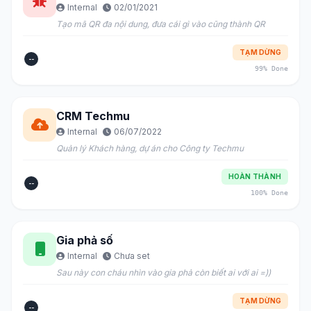
Internal
02/01/2021
Tạo mã QR đa nội dung, đưa cái gì vào cũng thành QR
TẠM DỪNG
--
99% Done
CRM Techmu
Internal
06/07/2022
Quản lý Khách hàng, dự án cho Công ty Techmu
HOÀN THÀNH
--
100% Done
Gia phả số
Internal
Chưa set
Sau này con cháu nhìn vào gia phả còn biết ai với ai =))
TẠM DỪNG
--