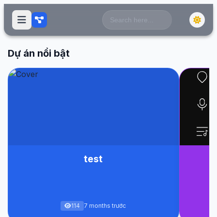
Search
for:
Dự án nổi bật
test
114
7 months trước