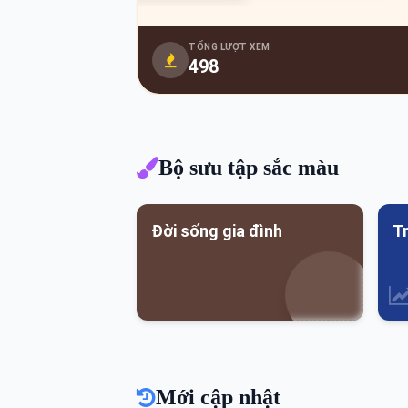
TỔNG LƯỢT XEM
498
Bộ sưu tập sắc màu
Đời sống gia đình
Tr
Mới cập nhật