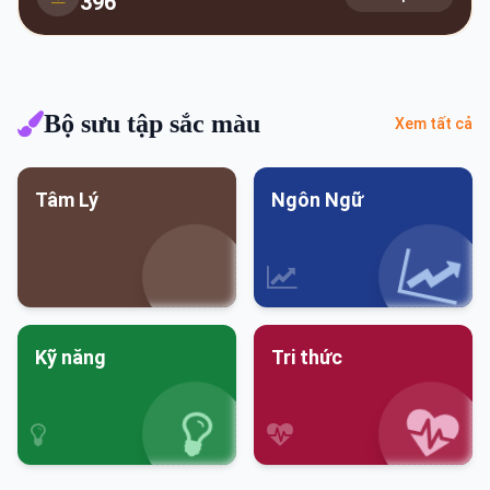
396
Bộ sưu tập sắc màu
Xem tất cả
Tâm Lý
Ngôn Ngữ
Kỹ năng
Tri thức