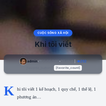
CUỘC SỐNG XÃ HỘI
Khi tôi viết
admin
20/06/2012
3 phút
292
[favorite_button]
[favorite_count]
K
hi tôi viết 1 kế hoạch, 1 quy chế, 1 thể lệ, 1
phương án…