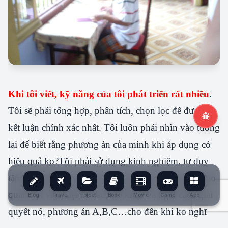
Khi tôi viết, kỹ năng của tôi phát triển rất nhiều
.
Tôi sẽ phải tổng hợp, phân tích, chọn lọc để đưa ra
kết luận chính xác nhất. Tôi luôn phải nhìn vào tương
lai để biết rằng phương án của mình khi áp dụng có
hiệu quả ko?Tôi phải sử dụng kinh nghiệm, tư duy
tâm lý để phù hợp với tất cả mọi người. Tôi phải bao
quát mọi việc, liệt kê các khó khăn và nghĩ cách giải
Blog
Travel
Project
Book
Movie
Game
App
quyết nó, phương án A,B,C…cho đến khi ko nghĩ