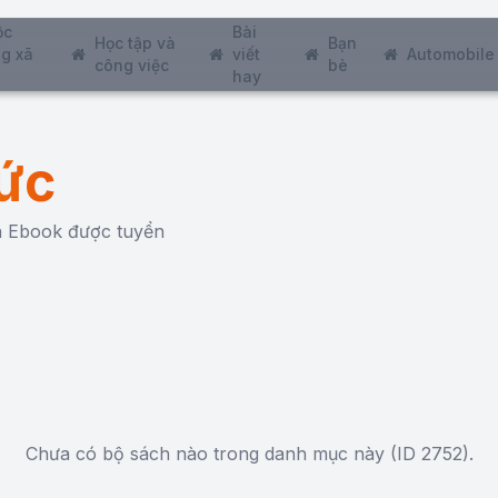
ộc
Bài
Học tập và
Bạn
g xã
viết
Automobile
công việc
bè
hay
ức
ch Ebook được tuyển
Chưa có bộ sách nào trong danh mục này (ID 2752).