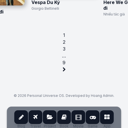
Vespa Du Ký
Here We G
đi
Giorgio Bettinelli
đi
Nhiều tác giả
1
2
3
…
9
© 2026 Personal Universe OS. Developed by Hoang Admin.
Blog
Travel
Project
Book
Movie
Game
App