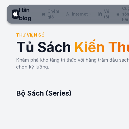
Cu
Hân
Chém
Về
Internet
sốn
gió
tôi
blog
hội
THƯ VIỆN SỐ
Tủ Sách
Kiến Th
Khám phá kho tàng tri thức với hàng trăm đầu sá
chọn kỹ lưỡng.
Bộ Sách (Series)