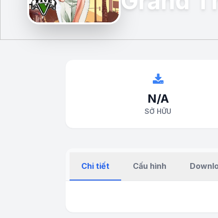
Grand T
N/A
SỞ HỮU
Chi tiết
Cấu hình
Downlo