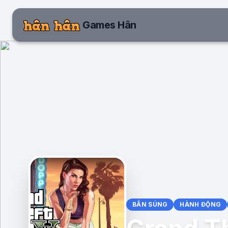
Games Hân
BẮN SÚNG
HÀNH ĐỘNG