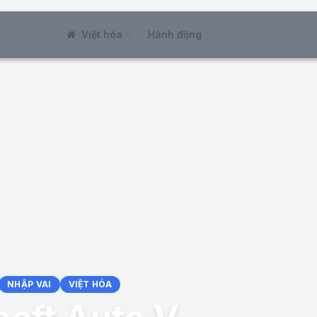
Việt hóa
Hành động
NHẬP VAI
VIỆT HÓA