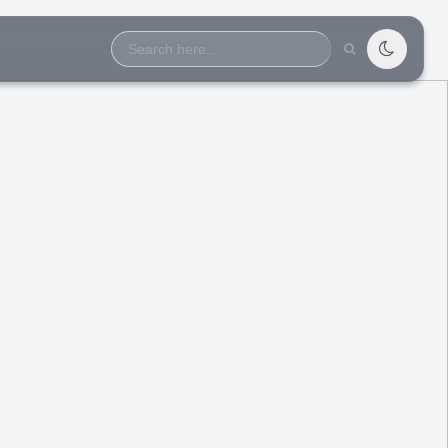
Search
for: