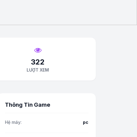
322
LƯỢT XEM
Thông Tin Game
Hệ máy:
pc