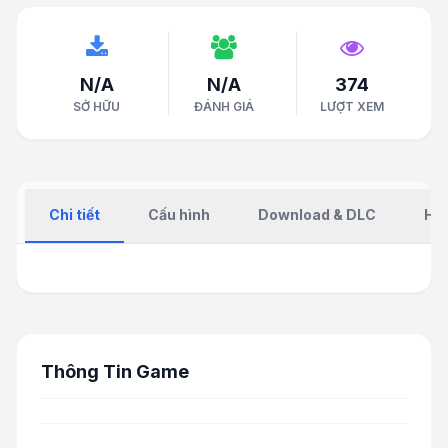
N/A
N/A
374
SỞ HỮU
ĐÁNH GIÁ
LƯỢT XEM
Chi tiết
Cấu hình
Download & DLC
Hư
Thông Tin Game