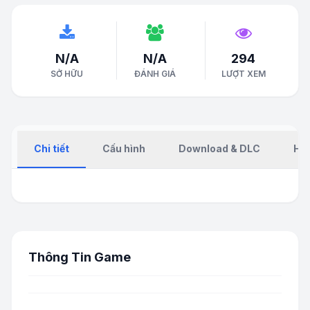
N/A
N/A
294
SỞ HỮU
ĐÁNH GIÁ
LƯỢT XEM
Chi tiết
Cấu hình
Download & DLC
Hư
Thông Tin Game