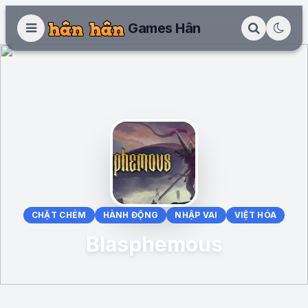
Games Hân
CHẶT CHÉM
HÀNH ĐỘNG
NHẬP VAI
VIỆT HÓA
Blasphemous