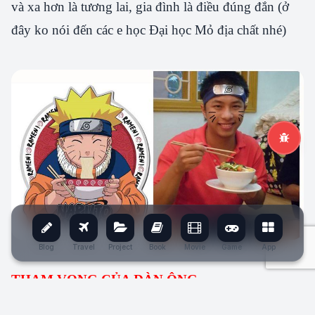
và xa hơn là tương lai, gia đình là điều đúng đắn (ở
đây ko nói đến các e học Đại học Mỏ địa chất nhé)
Blog
Travel
Project
Book
Movie
Game
App
THAM VỌNG CỦA ĐÀN ÔNG