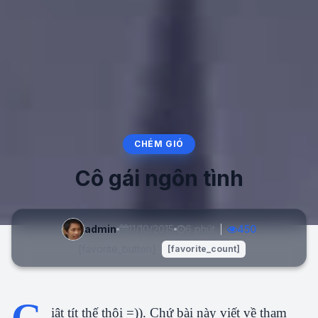
CHÉM GIÓ
Cô gái ngôn tình
admin
11/10/2015
6 phút
450
[favorite_button]
[favorite_count]
G
iật tít thế thôi =)). Chứ bài này viết về tham