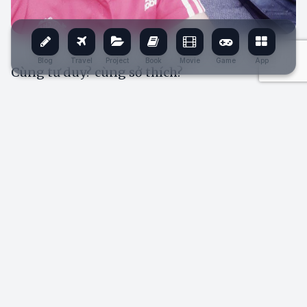
Blog
Travel
Project
Book
Movie
Game
App
Cùng tư duy? cùng sở thích?
Khái niệm này nó áp dụng cho nhiều lĩnh
vực cuộc sống. Ví dụ khi bạn quản trị công
việc, quản trị đội nhóm thì luôn gặp những
khó khăn, và việc đưa ra phương án giải
quyết mang ý nghĩa sống còn.Nhiều người
nghĩ sẽ chọn ra phương án
TỐT NHẤT
,
nhưng thực sự không có cái nào là tốt nhất
cả, nó có thể tốt nhất ở góc độ này nhưng lại
không tốt ở góc độ khác, phương án cần