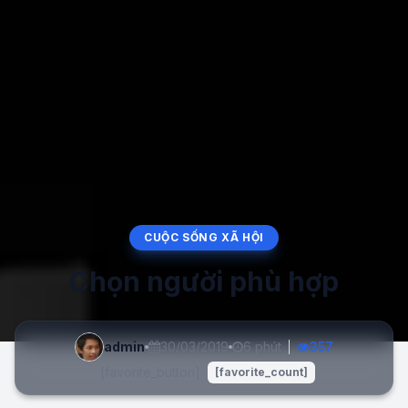
CUỘC SỐNG XÃ HỘI
Chọn người phù hợp
admin
30/03/2019
6 phút
357
[favorite_button]
[favorite_count]