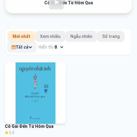
Cô Gái Đến Từ Hôm Qua
Mới nhất
Xem nhiều
Ngẫu nhiên
Số trang
Tất cả
Hiển thị
Cô Gái Đến Từ Hôm Qua
5.0