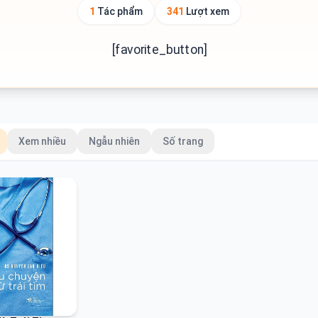
1
Tác phẩm
341
Lượt xem
[favorite_button]
Xem nhiều
Ngẫu nhiên
Số trang