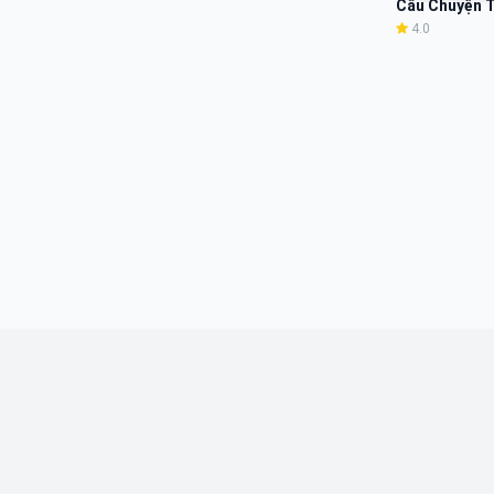
Câu Chuyện T
4.0