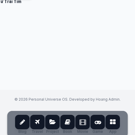
ừ Trái Tim
© 2026 Personal Universe OS. Developed by Hoang Admin.
Blog
Travel
Project
Book
Movie
Game
App