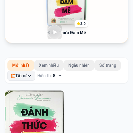
3.0
Đánh Thức Đam Mê
Mới nhất
Xem nhiều
Ngẫu nhiên
Số trang
Tất cả
Hiển thị