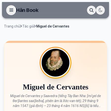
Hân Book
Trang chủ
Tác giả
Miguel de Cervantes
Miguel de Cervantes
Miguel de Cervantes y Saavedra (tiếng Tây Ban Nha: [miˈɣel de
θeɾˈβantes saaˈβeðɾa], phiên âm là Xéc-van-tét); 29 tháng 9
năm 1547 (giả định) – 23 tháng 4 năm 1616 NS)[6] là tiểu
thuyết gia, nhà thơ và nhà soạn kịch người Tây Ban Nha, được