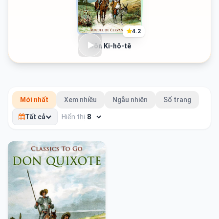
ông gia nhập một trung đoàn Bộ binh Hải quân Tây Ban Nha,
và bị thương nặng trong Trận Lepanto vào tháng 10 năm
1571. Ông phục vụ quân địch cho đến năm 1575, khi bị cướp
4.2
biển Barbary bắt giữ; sau năm năm bị giam cầm, ông được trả
tiền chuộc và trở về Madrid. Cuốn tiểu thuyết quan trọng đầu
Đôn Ki-hô-tê
tiên của ông, có tựa đề La Galatea, được xuất bản vào năm
1585, nhưng ông vẫn tiếp tục làm công việc thu mua, sau đó
là viên chức thu thuế của chính phủ. Phần I của Don Quixote
được xuất bản năm 1605, trong khi Phần II xuất bản năm
1615. Các tác phẩm khác bao gồm bộ 12 tác phẩm Novelas
Mới nhất
Xem nhiều
Ngẫu nhiên
Số trang
ejemplares (Tiểu thuyết mẫu mực); một bài thơ dài, Viaje del
Parnaso (Hành trình đến Parnassus); và Ocho comedias y
Tất cả
Hiển thị
ocho entremeses (Tám vở kịch và tám entr'acte). Los trabajos
de Persiles y Sigismunda (Công việc khổ cực của Persiles và
Sigismunda), được xuất bản sau khi ông qua đời vào năm
1616.