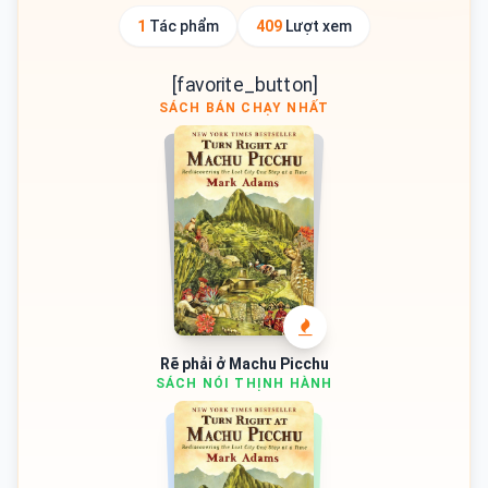
York cùng vợ và các con.
1
Tác phẩm
409
Lượt xem
[favorite_button]
SÁCH BÁN CHẠY NHẤT
Rẽ phải ở Machu Picchu
SÁCH NÓI THỊNH HÀNH