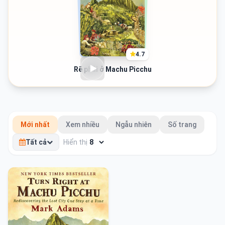
4.7
Rẽ phải ở Machu Picchu
Mới nhất
Xem nhiều
Ngẫu nhiên
Số trang
Tất cả
Hiển thị