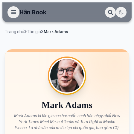
Hân Book
Trang chủ
Tác giả
Mark Adams
Mark Adams
Mark Adams là tác giả của hai cuốn sách bán chạy nhất New
York Times Meet Me in Atlantis và Turn Right at Machu
Picchu. Là nhà văn của nhiều tạp chí quốc gia, bao gồm GQ,
Men's Journal và New York, ông sống gần Thành phố New