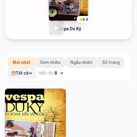
4.0
Vespa Du Ký
Mới nhất
Xem nhiều
Ngẫu nhiên
Số trang
Tất cả
Hiển thị