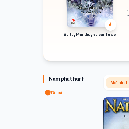
1
Tr
dâ
Sư tử, Phù thủy và cái Tủ áo
cá
Đ
vớ
s
nh
Năm phát hành
Mới nhất
Tất cả
t
ả
đ
t