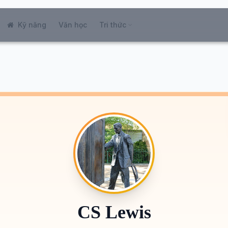
Kỹ năng
Văn học
Tri thức
CS Lewis