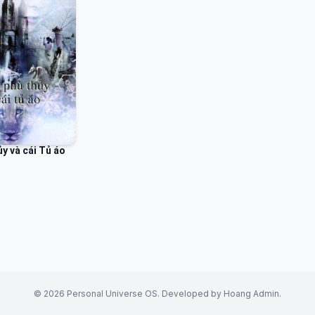
ủa ông và chương trình phát thanh trong thời chiến của ông về c
ề Kitô giáo khiến ông được hoan nghênh rộng rãi. Năm 1956, ông
ết hôn với nữ văn sĩ Mỹ Joy Davidman, trẻ hơn ông 17 tuổi, bà m
u đó 4 năm vì bệnh ung thư ở tuổi 45. Lewis qua đời sau vợ 3 
o suy thận, chỉ một tuần trước sinh nhật 65 tuổi của mình. Truyề
thông ít chú ý đến cái chết của ông; ông mất vào ngày 22 tháng 1
năm 1963 — cùng ngày Tổng thống Hoa Kỳ John F. Kennedy bị á
sát, và cũng là ngày mất của một nhà văn nổi tiếng khác, Aldous
Huxley. Năm 2013, nhân kỷ niệm 50 năm ngày mất, Lewis đã đượ
ủy và cái Tủ áo
ng nhớ ở Góc thi sĩ, Tu viện Westminster. Các tác phẩm của Lewis
đã được dịch sang hơn 30 ngôn ngữ và hàng triệu ấn bản đã đượ
n. Trong đó, bộ truyện dành cho thiếu nhi Biên niên sử Narnia (
hronicles of Narnia) được bán nhiều nhất và phổ biến rộng rãi tr
n khấu, TV, truyền thanh và màn ảnh, đã được dịch sang tiếng Việ
© 2026 Personal Universe OS. Developed by Hoang Admin.