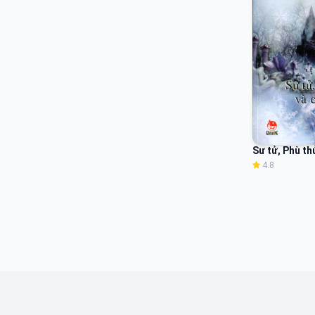
c
đ
k
sa
d
Sư tử, Phù th
tưở
4.8
bá
C
sâ